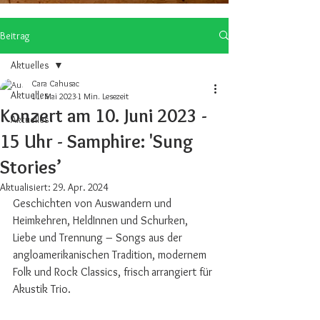
Beitrag
Aktuelles
Cara Cahusac
Aktuelles
11. Mai 2023
1 Min. Lesezeit
Konzert am 10. Juni 2023 -
Aktuelles
15 Uhr - Samphire: 'Sung
Stories’
Aktualisiert:
29. Apr. 2024
Geschichten von Auswandern und 
Heimkehren, HeldInnen und Schurken, 
Liebe und Trennung – Songs aus der 
angloamerikanischen Tradition, modernem 
Folk und Rock Classics, frisch
arrangiert für 
Akustik Trio.