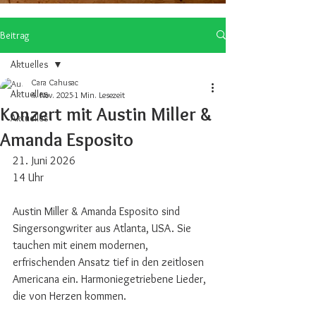
Beitrag
Aktuelles
Cara Cahusac
Aktuelles
4. Nov. 2025
1 Min. Lesezeit
Konzert mit Austin Miller &
Aktuelles
Amanda Esposito
21. Juni 2026
14 Uhr 
Austin Miller & Amanda Esposito sind 
Singersongwriter aus Atlanta, USA. Sie 
tauchen mit einem modernen, 
erfrischenden Ansatz tief in den zeitlosen 
Americana ein. Harmoniegetriebene Lieder, 
die von Herzen kommen.