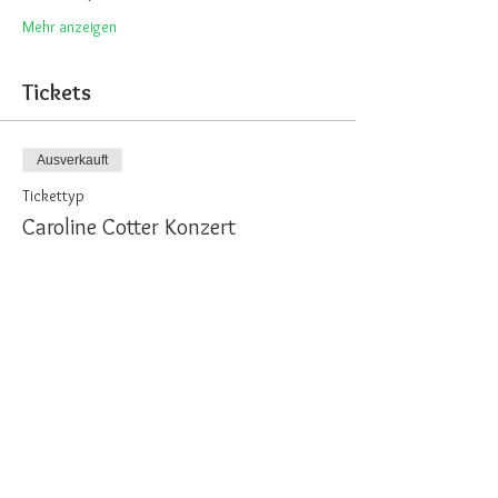
Mehr anzeigen
Tickets
Ausverkauft
Tickettyp
Caroline Cotter Konzert
Mehr Infos
Preis
Von 28,00 € bis 40,00 €
Inklusiv Abendbrot.
40,00 €