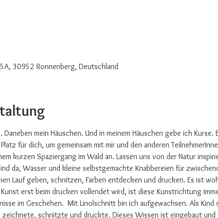
05A, 30952 Ronnenberg, Deutschland
staltung
é. Daneben mein Häuschen. Und in meinem Häuschen gebe ich Kurse. Es
n Platz für dich, um gemeinsam mit mir und den anderen TeilnehmerInn
nem kurzen Spaziergang im Wald an. Lassen uns von der Natur inspirie
ind da, Wasser und kleine selbstgemachte Knabbereien für zwischendur
eien Lauf geben, schnitzen, Farben entdecken und drucken. Es ist woh
 Kunst erst beim drucken vollendet wird, ist diese Kunstrichtung imm
isse im Geschehen.  Mit Linolschnitt bin ich aufgewachsen. Als Kind s
ie zeichnete, schnitzte und druckte. Dieses Wissen ist eingebaut und