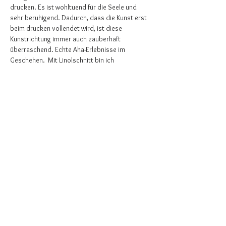
drucken. Es ist wohltuend für die Seele und 
sehr beruhigend. Dadurch, dass die Kunst erst 
beim drucken vollendet wird, ist diese 
Kunstrichtung immer auch zauberhaft 
überraschend. Echte Aha-Erlebnisse im 
Geschehen.  Mit Linolschnitt bin ich 
aufgewachsen. Als Kind saß ich bei meiner 
Mutter im Atelier und schaute zu, wie sie 
zeichnete, schnitzte und druckte. Dieses 
Wissen ist eingebaut und dieses Wissen 
möchte ich weitergeben. Als…
Mehr anzeigen
WALDWINKEL. Kaffee- und
Biergarten am Benther Berg
UG (haftungsbeschränkt)